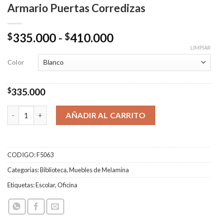
Armario Puertas Corredizas
Rango
335.000
-
410.000
$
$
de
LIMPIAR
precios:
Color
desde
$335.000
$
335.000
hasta
$410.000
Armario Puertas Corredizas cantidad
AÑADIR AL CARRITO
CODIGO:
F5063
Categorías:
Biblioteca
,
Muebles de Melamina
Etiquetas:
Escolar
,
Oficina