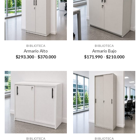
BIBLIOTECA
BIBLIOTECA
Armario Alto
Armario Bajo
Rango
Rango
$
293.300
-
$
370.000
$
171.990
-
$
210.000
de
de
precios:
precios:
desde
desde
$293.300
$171.9
hasta
hasta
$370.000
$210.0
BIBLIOTECA
BIBLIOTECA