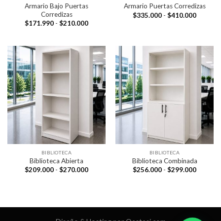
Armario Bajo Puertas
Armario Puertas Corredizas
Corredizas
Rango
$
335.000
-
$
410.000
de
Rango
$
171.990
-
$
210.000
precios:
de
desde
precios:
$335.0
desde
hasta
$171.990
$410.0
hasta
$210.000
BIBLIOTECA
BIBLIOTECA
Biblioteca Abierta
Biblioteca Combinada
Rango
Rango
$
209.000
-
$
270.000
$
256.000
-
$
299.000
de
de
precios:
precios:
desde
desde
$209.000
$256.0
hasta
hasta
$270.000
$299.0