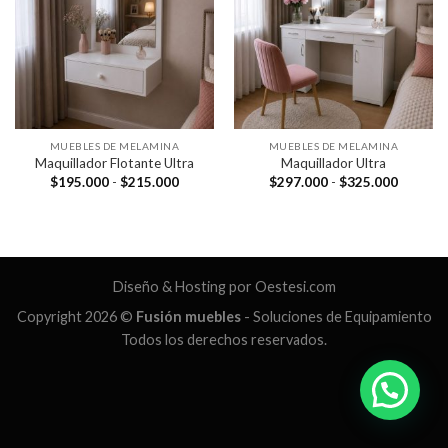
MUEBLES DE MELAMINA
MUEBLES DE MELAMINA
Maquillador Flotante Ultra
Maquillador Ultra
Rango
Rango
$
195.000
-
$
215.000
$
297.000
-
$
325.000
de
de
precios:
precios:
desde
desde
$195.000
$297.0
hasta
hasta
$215.000
$325.0
Diseño & Hosting por
Oestesi.com
Copyright 2026 ©
Fusión muebles
- Soluciones de Equipamiento
Todos los derechos reservados.