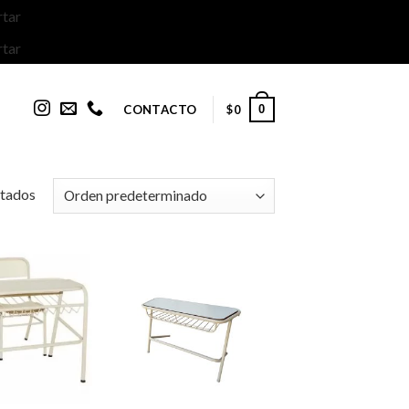
tar
tar
CONTACTO
0
$
0
ltados