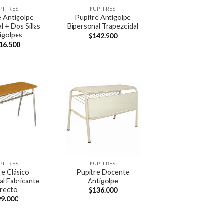
PITRES
PUPITRES
e Antigolpe
Pupitre Antigolpe
l + Dos Sillas
Bipersonal Trapezoidal
igolpes
$
142.900
16.500
PITRES
PUPITRES
re Clásico
Pupitre Docente
al Fabricante
Antigolpe
irecto
$
136.000
99.000