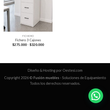
FICHERO
Fichero 3 Cajones
Rango
$
275.000
-
$
320.000
de
precios:
desde
$275.000
hasta
$320.000
Diseño & Hosting por
Oestesi.com
Copyright 2026 ©
Fusión muebles
- Soluciones de Equipamiento
Todos los derechos reservados.