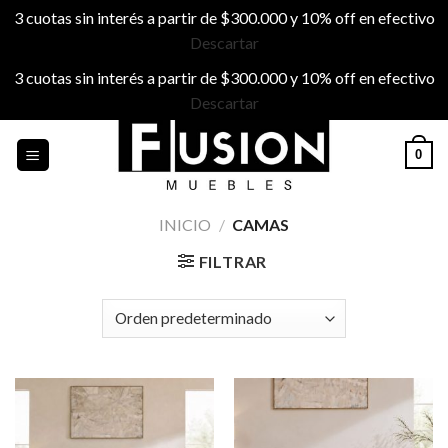
3 cuotas sin interés a partir de $300.000 y 10% off en efectivo
Descartar
3 cuotas sin interés a partir de $300.000 y 10% off en efectivo
Descartar
Skip
0
to
content
INICIO
/
CAMAS
FILTRAR