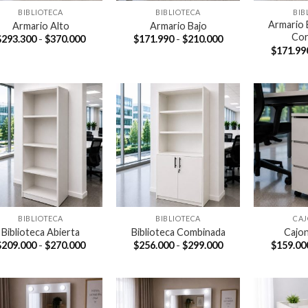
BIBLIOTECA
BIBLIOTECA
BIB
Armario 
Armario Alto
Armario Bajo
Cor
Rango
Rango
$
293.300
-
$
370.000
$
171.990
-
$
210.000
de
de
$
171.99
precios:
precios:
desde
desde
$293.300
$171.990
hasta
hasta
$370.000
$210.000
BIBLIOTECA
BIBLIOTECA
CA
Biblioteca Abierta
Biblioteca Combinada
Cajo
Rango
Rango
$
209.000
-
$
270.000
$
256.000
-
$
299.000
$
159.00
de
de
precios:
precios:
desde
desde
$209.000
$256.000
hasta
hasta
$270.000
$299.000