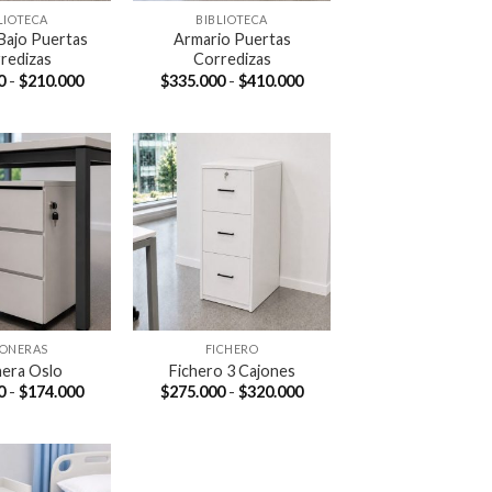
LIOTECA
BIBLIOTECA
Bajo Puertas
Armario Puertas
redizas
Corredizas
Rango
Rango
0
-
$
210.000
$
335.000
-
$
410.000
de
de
precios:
precios:
desde
desde
$171.990
$335.000
hasta
hasta
$210.000
$410.000
JONERAS
FICHERO
nera Oslo
Fichero 3 Cajones
Rango
Rango
0
-
$
174.000
$
275.000
-
$
320.000
de
de
precios:
precios:
desde
desde
$159.000
$275.000
hasta
hasta
$174.000
$320.000