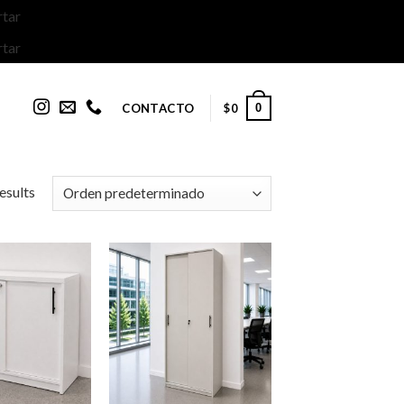
tar
tar
CONTACTO
0
$
0
esults