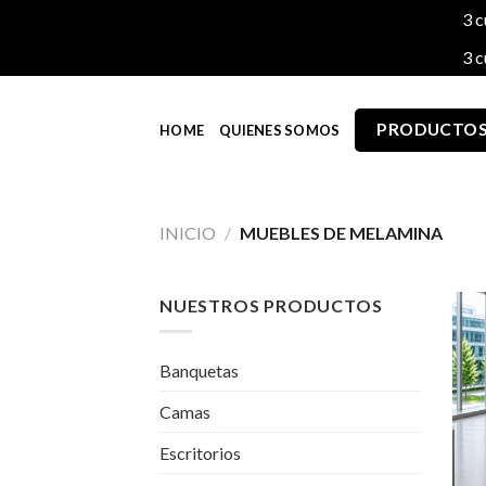
3 c
3 c
Skip
to
PRODUCTO
HOME
QUIENES SOMOS
content
INICIO
/
MUEBLES DE MELAMINA
NUESTROS PRODUCTOS
Banquetas
Camas
Escritorios