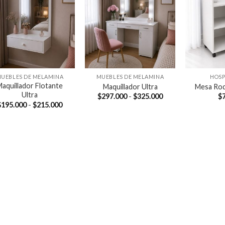
UEBLES DE MELAMINA
MUEBLES DE MELAMINA
HOSP
aquillador Flotante
Maquillador Ultra
Mesa Rod
Ultra
Rango
$
297.000
-
$
325.000
$
de
Rango
$
195.000
-
$
215.000
precios:
de
desde
precios:
$297.000
desde
hasta
$195.000
$325.000
hasta
$215.000