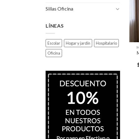
Sillas Oficina
LÍNEAS
Escolar
Hogar y jardín
Hospitalario
M
M
Oficina