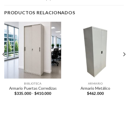
PRODUCTOS RELACIONADOS
BIBLIOTECA
ARMARIO
Armario Puertas Corredizas
Armario Metálico
Rango
$
335.000
-
$
410.000
$
462.000
de
s:
precios:
desde
000
$335.000
hasta
000
$410.000