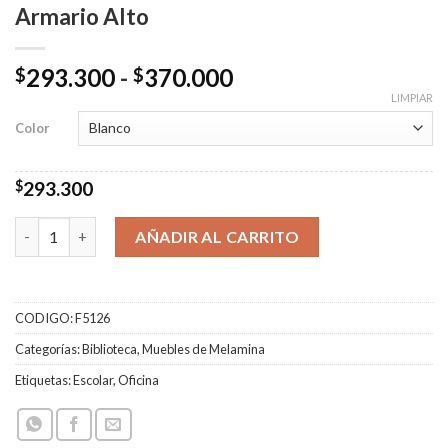
Armario Alto
Rango
293.300
-
370.000
$
$
de
LIMPIAR
precios:
Color
desde
$293.300
$
293.300
hasta
$370.000
Armario Alto cantidad
AÑADIR AL CARRITO
CODIGO:
F5126
Categorías:
Biblioteca
,
Muebles de Melamina
Etiquetas:
Escolar
,
Oficina