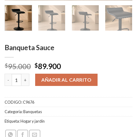
Banqueta Sauce
El
El
95.000
89.900
$
$
precio
precio
Banqueta Sauce cantidad
original
actual
AÑADIR AL CARRITO
era:
es:
$95.000.
$89.900.
CODIGO:
C9676
Categoría:
Banquetas
Etiqueta:
Hogar y jardín